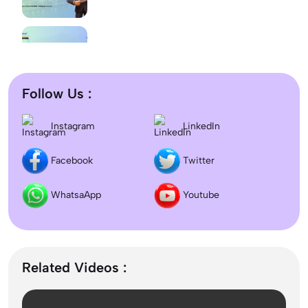
BSc Computer Science: Top Universities, Fees,
Admission 2026
Follow Us :
Difference between DNB and MD/MS? Which
Instagram
LinkedIn
degree is better?
Facebook
Twitter
Dentistry In the UK 2026: Eligibility, Fees, Top
Colleges & Admission
WhatsaApp
Youtube
September Intake Universities in the UK: Best 5
UK Universities for 2026
Related Videos :