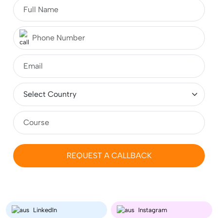
What is CSE? Fees, Course, Top Colleges,
Admissions, Jobs & Salary
Top 10 Study Abroad Consultants in Jaipur 2026:
Complete Guide for Students
MBA in Germany for Indian Students 2026-2027:
Fees, Requirements, Cost, Salary
REQUEST A CALLBACK
Masters (MS) in Ireland 2026: Cost, Colleges,
Eligibility, Duration, Requirements, Jobs
LinkedIn
Instagram
MSc (Masters) Microbiology in the UK for Indian