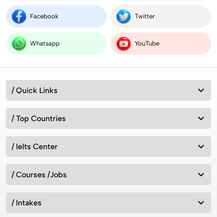
Students 2026
Facebook
Twitter
Compare Aeronautical Engineering Salary in India
Whatsapp
YouTube
vs Worldwide
Australia vs New Zealand: Which Is Better for
/ Quick Links
Studying Abroad in 2026?
/ Top Countries
Best MSc Data Science Colleges in the UK in
2026? Fees, Eligibility & Courses
/ Ielts Center
/ Courses /Jobs
Intakes for Australia in 2026: Universities &
Admission Requirements
/ Intakes