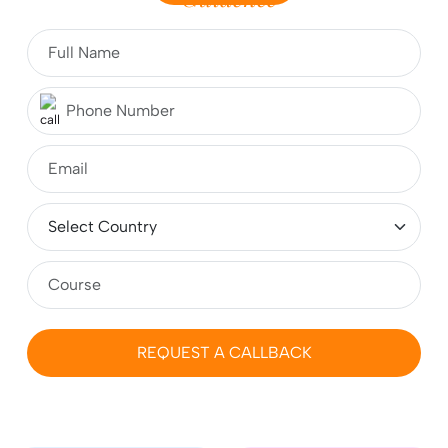
What is CSE? Fees, Course, Top Colleges,
Admissions, Jobs & Salary
Top 10 Study Abroad Consultants in Jaipur 2026:
Complete Guide for Students
MBA in Germany for Indian Students 2026-2027:
Fees, Requirements, Cost, Salary
REQUEST A CALLBACK
Masters (MS) in Ireland 2026: Cost, Colleges,
Eligibility, Duration, Requirements, Jobs