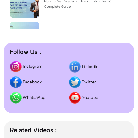
How to Get Academic Transcripts in India:
Complete Guide
BSc Computer Science: Top Universities, Fees,
Admission 2026
Follow Us :
Difference between DNB and MD/MS? Which
Instagram
LinkedIn
degree is better?
Facebook
Twitter
Dentistry In the UK 2026: Eligibility, Fees, Top
Colleges & Admission
WhatsaApp
Youtube
September Intake Universities in the UK: Best 5
UK Universities for 2026
Related Videos :