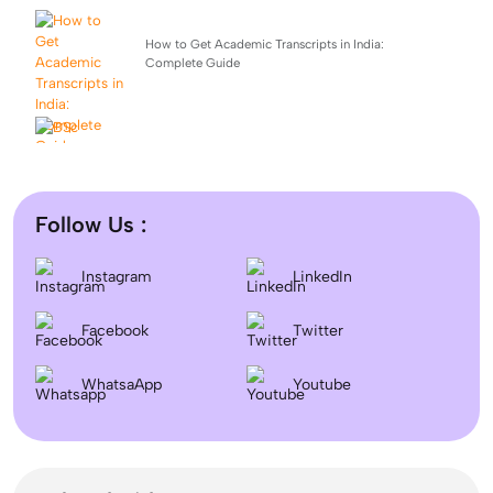
How to Get Academic Transcripts in India:
Complete Guide
BSc Computer Science: Top Universities, Fees,
Admission 2026
Follow Us :
Difference between DNB and MD/MS? Which degree
Instagram
LinkedIn
is better?
Facebook
Twitter
Dentistry In the UK 2026: Eligibility, Fees, Top
WhatsaApp
Colleges & Admission
Youtube
September Intake Universities in the UK: Best 5 UK
Universities for 2026