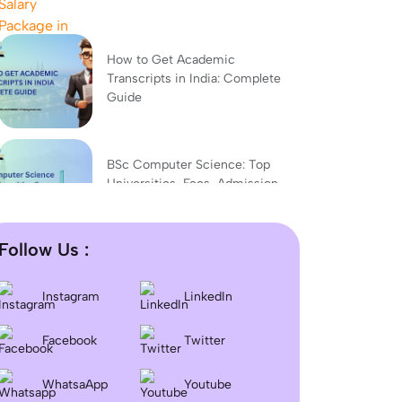
How to Get Academic
Transcripts in India: Complete
Guide
BSc Computer Science: Top
Universities, Fees, Admission
2026
Follow Us :
Difference between DNB and
MD/MS? Which degree is
Instagram
LinkedIn
better?
Facebook
Twitter
Dentistry In the UK 2026:
WhatsaApp
Youtube
Eligibility, Fees, Top Colleges