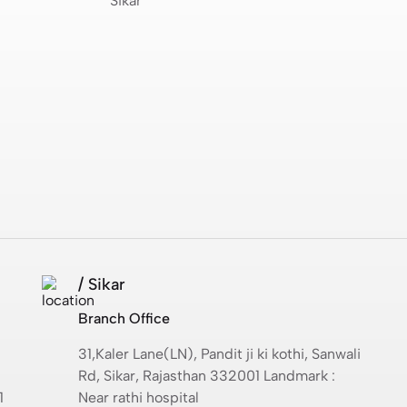
Sikar
/ Sikar
Branch Office
31,Kaler Lane(LN), Pandit ji ki kothi, Sanwali
Rd, Sikar, Rajasthan 332001 Landmark :
1
Near rathi hospital