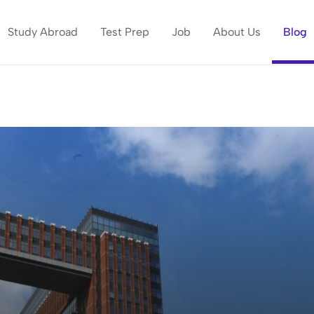
Study Abroad
Test Prep
Job
About Us
Blog