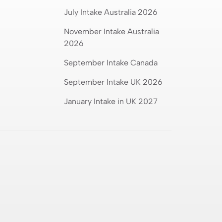
July Intake Australia 2026
Compare Aeronautical
Engineering Salary in India vs
November Intake Australia
Worldwide
2026
September Intake Canada
Australia vs New Zealand:
September Intake UK 2026
Which Is Better for Studying
Abroad in 2026?
January Intake in UK 2027
Best MSc Data Science
Colleges in the UK in 2026?
Fees, Eligibility & Courses
Intakes for Australia in 2026:
Universities & Admission
Requirements