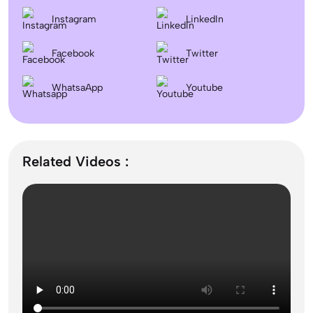
Difference between DNB and MD/MS? Which degree
Instagram
LinkedIn
is better?
Facebook
Twitter
Dentistry In the UK 2026: Eligibility, Fees, Top
WhatsaApp
Colleges & Admission
Youtube
September Intake Universities in the UK: Best 5 UK
Universities for 2026
Related Videos :
What is the Difference Between Management and
Administration?
Mass Communication After 12th Course Fees
2026, Top Colleges, Admissions & Jobs