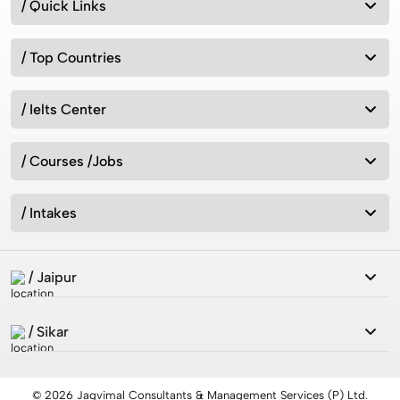
/ Quick Links
Australia vs New Zealand: Which Is Better for Studying
Abroad in 2026?
/ Top Countries
/ Ielts Center
Best MSc Data Science Colleges in the UK in 2026?
Fees, Eligibility & Courses
/ Courses /Jobs
Intakes for Australia in 2026: Universities &
Admission Requirements
/ Intakes
/ Jaipur
How can we study in UK without IELTS 2026?
/ Sikar
7 Best Countries to Migrate from India 2026
© 2026 Jagvimal Consultants & Management Services (P) Ltd.