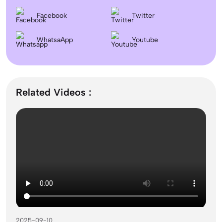
Facebook
Twitter
Dentistry In the UK 2026: Eligibility, Fees, Top
WhatsaApp
Colleges & Admission
Youtube
September Intake Universities in the UK: Best 5
UK Universities for 2026
Related Videos :
What is the Difference Between Management and
Administration?
Mass Communication After 12th Course Fees
2026, Top Colleges, Admissions & Jobs
2025-09-10