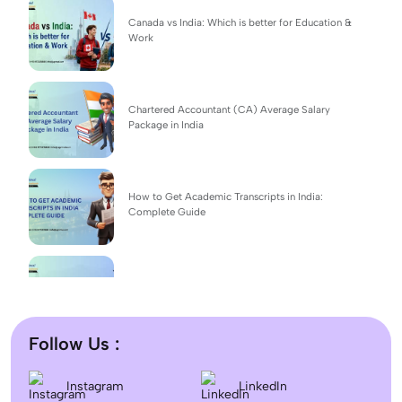
Canada vs India: Which is better for Education &
Work
Chartered Accountant (CA) Average Salary
Package in India
How to Get Academic Transcripts in India:
Complete Guide
BSc Computer Science: Top Universities, Fees,
Admission 2026
Follow Us :
Difference between DNB and MD/MS? Which
Instagram
LinkedIn
degree is better?