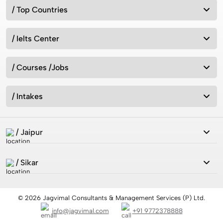
/ Top Countries
/ Ielts Center
Best MSc Data Science Colleges in the UK in 2026?
Fees, Eligibility & Courses
/ Courses /Jobs
Intakes for Australia in 2026: Universities &
Admission Requirements
/ Intakes
/ Jaipur
How can we study in UK without IELTS 2026?
/ Sikar
7 Best Countries to Migrate from India 2026
© 2026 Jagvimal Consultants & Management Services (P) Ltd.
info@jagvimal.com
+91 9772378888